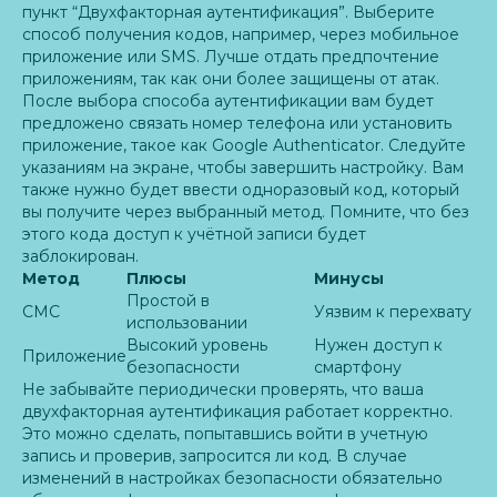
пункт “Двухфакторная аутентификация”. Выберите
способ получения кодов, например, через мобильное
приложение или SMS. Лучше отдать предпочтение
приложениям, так как они более защищены от атак.
После выбора способа аутентификации вам будет
предложено связать номер телефона или установить
приложение, такое как Google Authenticator. Следуйте
указаниям на экране, чтобы завершить настройку. Вам
также нужно будет ввести одноразовый код, который
вы получите через выбранный метод. Помните, что без
этого кода доступ к учётной записи будет
заблокирован.
Метод
Плюсы
Минусы
Простой в
СМС
Уязвим к перехвату
использовании
Высокий уровень
Нужен доступ к
Приложение
безопасности
смартфону
Не забывайте периодически проверять, что ваша
двухфакторная аутентификация работает корректно.
Это можно сделать, попытавшись войти в учетную
запись и проверив, запросится ли код. В случае
изменений в настройках безопасности обязательно