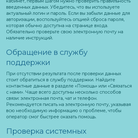
кабинет, первым шагом нужно проверить правильность
введенных данных. Убедитесь, что вы используете
актуальный логин и пароль. Если вы забыли данные для
авторизации, воспользуйтесь опцией сброса пароля,
которая обычно доступна на странице входа.
Обязательно проверьте свою электронную почту на
наличие инструкций.
Обращение в службу
поддержки
При отсутствии результата после проверки данных
стоит обратиться в службу поддержки. Найдите
контактные данные в разделе «Помощь» или «Связаться
с нами». Чаще всего доступны несколько способов
связи: электронная почта, чат и телефон.
Рекомендуется писать на электронную почту, указывая
всю необходимую информацию о проблеме, чтобы
оператор смог быстрее оказать помощь.
Проверка системных