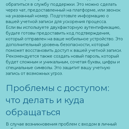
обратиться в службу поддержки. Это можно сделать
через чат, предоставленный на платформе, или звонок
на указанный номер. Подготовьте информацию о
вашей учетной записи для ускорения процесса.
Если вы используете двухфакторную аутентификацию,
будьте готовы предоставить код подтверждения,
который отправлен на ваше мобильное устройство. Это
дополнительный уровень безопасности, который
поможет восстановить доступ к вашей учетной записи.
Рекомендуется также создать новый пароль, который
будет сложным и уникальным, сочетая буквы, цифры и
специальные символы. Это защитит вашу учетную
запись от возможных угроз.
Проблемы с доступом:
что делать и куда
обращаться
В случае возникновения проблем с входом в личный