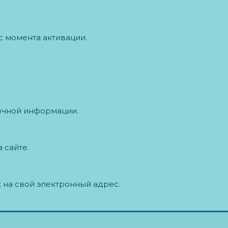
с момента активации.
точной информации.
 сайте.
х на свой электронный адрес.