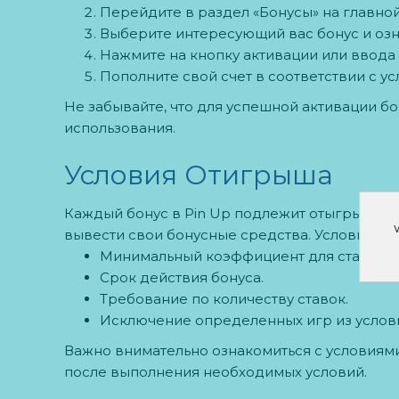
Перейдите в раздел «Бонусы» на главной
Выберите интересующий вас бонус и озн
Нажмите на кнопку активации или ввода
Пополните свой счет в соответствии с 
Не забывайте, что для успешной активации б
использования.
Условия Отигрыша
Каждый бонус в Pin Up подлежит отыгрышу, ч
W
вывести свои бонусные средства. Условия от
Минимальный коэффициент для ставок (на
Срок действия бонуса.
Требование по количеству ставок.
Исключение определенных игр из услов
Важно внимательно ознакомиться с условиями
после выполнения необходимых условий.