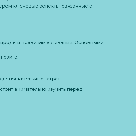
ерем ключевые аспекты, связанные с
природе и правилам активации. Основными
позите.
 дополнительных затрат.
 стоит внимательно изучить перед