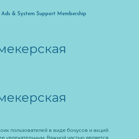
 Ads & System Support Membership
кмекерская
кмекерская
оих пользователей в виде бонусов и акций.
е увлекательным. Важной частью является