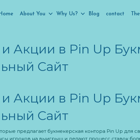
Home
About You
Why Us?
Blog
contact
The
 и Акции в Pin Up Бу
ьный Сайт
 и Акции в Pin Up Бу
ьный Сайт
торые предлагает букмекерская контора Pin Up для св
нсы игроков на выигрыш и делают процесс ставок боле