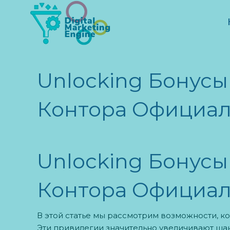
Unlocking Бонусы
Контора Официал
Unlocking Бонусы
Контора Официал
В этой статье мы рассмотрим возможности, ко
Эти привилегии значительно увеличивают ша