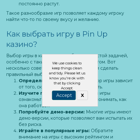
постоянно растут.
Такое разнообразие игр позволяет каждому игроку
найти что-то по своему вкусу и желанию.
Как выбрать игру в Pin Up
казино?
Выбор игры в казино может быть непростой задачей,
особенно с таким большим ассортиментом. Вот
We use cookies to
несколько советов, которые помогут вам сделать
keep things clean
and tidy. Please let us
правильный выбор:
know you're ok with
Определите свой бюджет:
Выбор игры зависит
that by clicking
от того, сколько вы готовы потратить.
Accept.
Изучите правила:
Перед началом игры
Accept
X
ознакомьтесь с правилами, чтобы понимать, как
она работает.
Попробуйте демо-версии:
Многие игры имеют
демо-версии, которые позволяют вам испытать их
без риска.
Играйте в популярные игры:
Обратите
внимание на игры с высоким рейтингом и