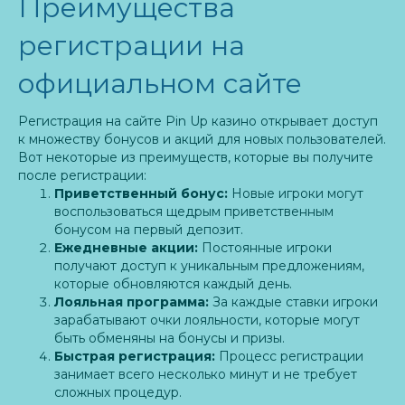
Преимущества
регистрации на
официальном сайте
Регистрация на сайте Pin Up казино открывает доступ
к множеству бонусов и акций для новых пользователей.
Вот некоторые из преимуществ, которые вы получите
после регистрации:
Приветственный бонус:
Новые игроки могут
воспользоваться щедрым приветственным
бонусом на первый депозит.
Ежедневные акции:
Постоянные игроки
получают доступ к уникальным предложениям,
которые обновляются каждый день.
Лояльная программа:
За каждые ставки игроки
зарабатывают очки лояльности, которые могут
быть обменяны на бонусы и призы.
Быстрая регистрация:
Процесс регистрации
занимает всего несколько минут и не требует
сложных процедур.