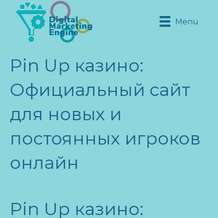
Menu
Pin Up казино:
Официальный сайт
для новых и
постоянных игроков
онлайн
Pin Up казино: