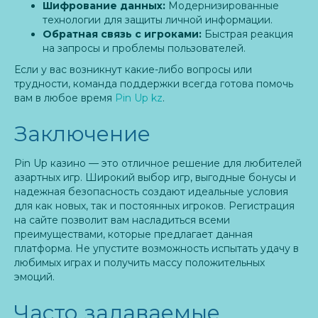
Шифрование данных:
Модернизированные
технологии для защиты личной информации.
Обратная связь с игроками:
Быстрая реакция
на запросы и проблемы пользователей.
Если у вас возникнут какие-либо вопросы или
трудности, команда поддержки всегда готова помочь
вам в любое время
Pin Up kz
.
Заключение
Pin Up казино — это отличное решение для любителей
азартных игр. Широкий выбор игр, выгодные бонусы и
надежная безопасность создают идеальные условия
для как новых, так и постоянных игроков. Регистрация
на сайте позволит вам насладиться всеми
преимуществами, которые предлагает данная
платформа. Не упустите возможность испытать удачу в
любимых играх и получить массу положительных
эмоций.
Часто задаваемые