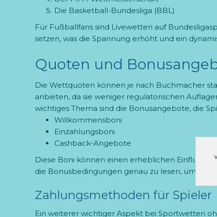
Die Basketball-Bundesliga (BBL)
Für Fußballfans sind Livewetten auf Bundesligasp
setzen, was die Spannung erhöht und ein dynamis
Quoten und Bonusangeb
Die Wettquoten können je nach Buchmacher stark v
anbieten, da sie weniger regulatorischen Auflagen
wichtiges Thema sind die Bonusangebote, die Spi
Willkommensboni
Einzahlungsboni
Cashback-Angebote
W
Diese Boni können einen erheblichen Einfluss auf
die Bonusbedingungen genau zu lesen, um Über
Zahlungsmethoden für Spieler
Ein weiterer wichtiger Aspekt bei Sportwetten o