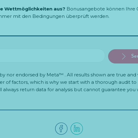
e Wettmöglichkeiten aus?
Bonusangebote können Ihre G
 immer mit den Bedingungen überprüft werden.
Se
d by nor endorsed by Meta™️ . All results shown are true and 
of factors, which is why we start with a thorough audit to
 always return data for analysis but cannot guarantee you wi