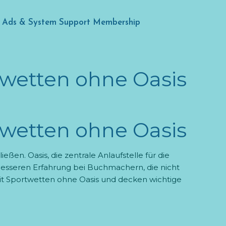
 Ads & System Support Membership
twetten ohne Oasis
twetten ohne Oasis
en. Oasis, die zentrale Anlaufstelle für die
 besseren Erfahrung bei Buchmachern, die nicht
mit Sportwetten ohne Oasis und decken wichtige