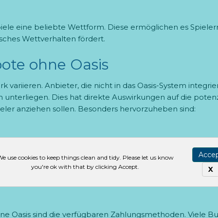
iele eine beliebte Wettform. Diese ermöglichen es Spielern,
ches Wettverhalten fördert.
ote ohne Oasis
ariieren. Anbieter, die nicht in das Oasis-System integrier
 unterliegen. Dies hat direkte Auswirkungen auf die potenz
eler anziehen sollen. Besonders hervorzuheben sind:
Acce
e use cookies to keep things clean and tidy. Please let us know
 die Wetteinsätze der Spieler haben und ermöglichen ein be
you're ok with that by clicking Accept.
X
raschungen bei der Auszahlung zu vermeiden.
hne Oasis sind die verfügbaren Zahlungsmethoden. Viele B