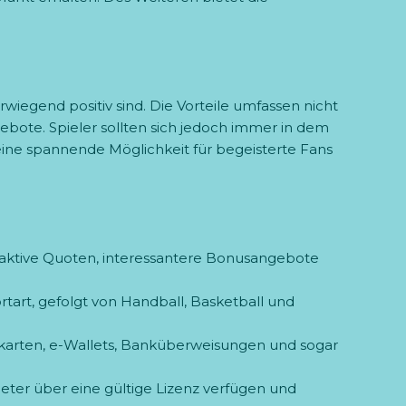
iegend positiv sind. Die Vorteile umfassen nicht
ebote. Spieler sollten sich jedoch immer in dem
ine spannende Möglichkeit für begeisterte Fans
raktive Quoten, interessantere Bonusangebote
ortart, gefolgt von Handball, Basketball und
karten, e-Wallets, Banküberweisungen und sogar
ieter über eine gültige Lizenz verfügen und