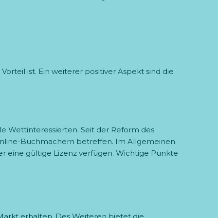
rteil ist. Ein weiterer positiver Aspekt sind die
 Wettinteressierten. Seit der Reform des
n Online-Buchmachern betreffen. Im Allgemeinen
r eine gültige Lizenz verfügen. Wichtige Punkte
Markt erhalten. Des Weiteren bietet die