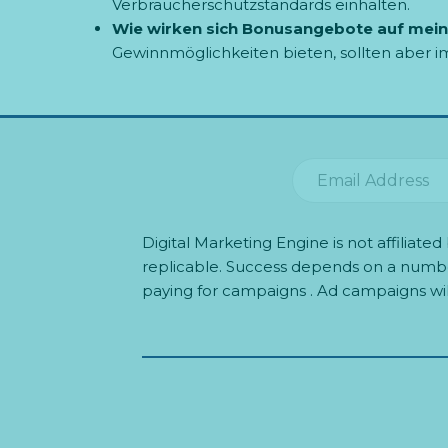
Verbraucherschutzstandards einhalten.
Wie wirken sich Bonusangebote auf mein
Gewinnmöglichkeiten bieten, sollten aber
Digital Marketing Engine is not affiliate
replicable. Success depends on a number 
paying for campaigns . Ad campaigns will