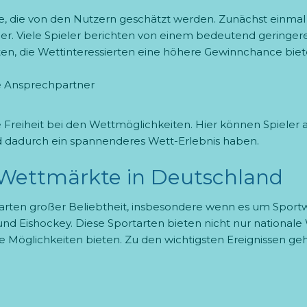
le, die von den Nutzern geschätzt werden. Zunächst einmal
eller. Viele Spieler berichten von einem bedeutend gerin
en, die Wettinteressierten eine höhere Gewinnchance biete
e Ansprechpartner
e Freiheit bei den Wettmöglichkeiten. Hier können Spieler 
nd dadurch ein spannenderes Wett-Erlebnis haben.
 Wettmärkte in Deutschland
arten großer Beliebtheit, insbesondere wenn es um Sportwe
 und Eishockey. Diese Sportarten bieten nicht nur nation
he Möglichkeiten bieten. Zu den wichtigsten Ereignissen ge