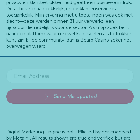
privacy en klantbetrokkenheid geeft een positieve indruk.
De acties zijn aantrekkelijk, en de klantenservice is
toegankelijk. Mijn ervaring met uitbetalingen was ook niet
slecht—deze werden binnen 31 uur verwerkt, een
tijdsduur die redelijk is voor de sector. Als u op zoek bent
naar een platform waar u zowel kunt spelen als betrokken
kunt zijn bij de community, dan is Bearo Casino zeker het
overwegen waard.
Send Me Updates!
Digital Marketing Engine is not affiliated by nor endorsed
by Meta™️ . All results shown are true and verified but are