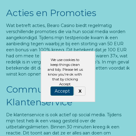
Acties en Promoties
Wat betreft acties, Bearo Casino biedt regelmatig
verschillende promoties die via hun social media worden
aangekondigd. Tijdens mijn testperiode kwam ik een
aanbieding tegen waarbij je bij een storting van 50 EUR
een bonus van 100% kreeg. Dit betekent dat je 100 EUR
had om mee te spelen. De inzetvereisten waren 37x, wat
We use cookies to
redelijk is in vergelijking met andere casino’s. In mijn geval
keep things clean
betekende dit dat ik 3,700 EUR moest inzetten voordat ik
and tidy. Please let us
winst kon opnemen.
know you're ok with
that by clicking
Accept.
Communicatie met
Accept
X
Klantenservice
De klantenservice is ook actief op social media. Tijdens
mijn test heb ik een vraag gesteld over de
uitbetalingslimieten. Binnen 30 minuten kreeg ik een
reactie. Dit toont aan dat ze er alles aan doen om